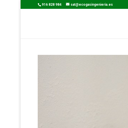
916 828 984
sat@ecogasingenieria.es