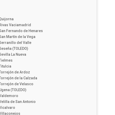
Quijorna
Rivas Vaciamadrid
San Fernando de Henares
San Martín de la Vega
Serranillo del Valle
Seseña (TOLEDO)
Sevilla La Nueva
Tielmes
Titulcia
Torrejón de Ardoz
Torrejón de la Calzada
Torrejón de Velasco
Ugena (TOLEDO)
Valdemoro
Velilla de San Antonio
Vicalvaro
Villaconejos