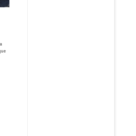
la
que