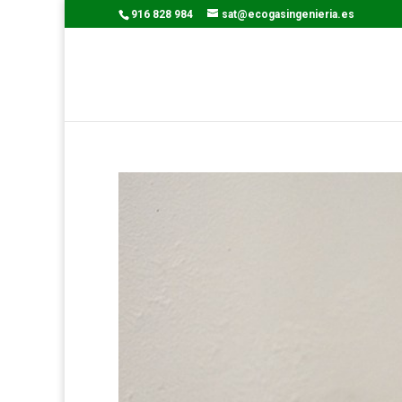
916 828 984
sat@ecogasingenieria.es