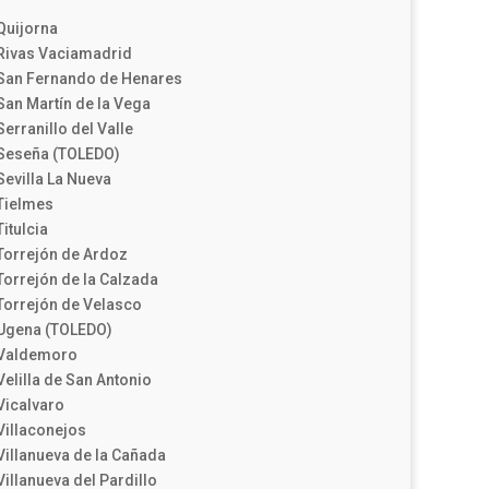
Quijorna
Rivas Vaciamadrid
San Fernando de Henares
San Martín de la Vega
Serranillo del Valle
Seseña (TOLEDO)
Sevilla La Nueva
Tielmes
Titulcia
Torrejón de Ardoz
Torrejón de la Calzada
Torrejón de Velasco
Ugena (TOLEDO)
Valdemoro
Velilla de San Antonio
Vicalvaro
Villaconejos
Villanueva de la Cañada
Villanueva del Pardillo