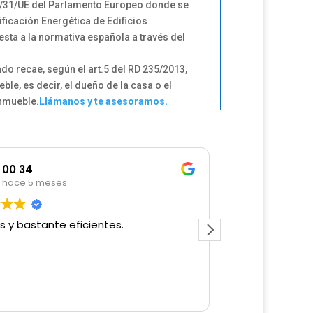
0/31/UE del Parlamento Europeo donde se
ficación Energética de Edificios
esta a la normativa española a través del
ado recae, según el art.5 del RD 235/2013,
ble, es decir, el dueño de la casa o el
inmueble.
Llámanos y te asesoramos.
00 34
manuel
hace 5 meses
hace 5 
s y bastante eficientes.
Excelente trat
el primer mom