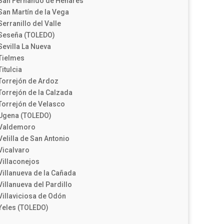
San Fernando de Henares
San Martín de la Vega
Serranillo del Valle
Seseña (TOLEDO)
Sevilla La Nueva
Tielmes
Titulcia
Torrejón de Ardoz
Torrejón de la Calzada
Torrejón de Velasco
Ugena (TOLEDO)
Valdemoro
Velilla de San Antonio
Vicalvaro
Villaconejos
Villanueva de la Cañada
Villanueva del Pardillo
Villaviciosa de Odón
Yeles (TOLEDO)