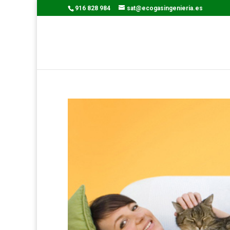
916 828 984
sat@ecogasingenieria.es