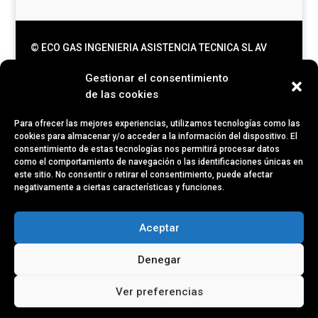
© ECO GAS INGENIERIA ASISTENCIA TECNICA SL AV
JUAN CARLOS I, 13 LOC 6. |
Aviso
Gestionar el consentimiento
Legal
|
info@ecogasingenieria.es
de las cookies
Reparación de calderas Saunier Duval
Madrid
|
Servicio técnico Junkers Madrid
|
Calderas
Para ofrecer las mejores experiencias, utilizamos tecnologías como las
baratas Madrid
cookies para almacenar y/o acceder a la información del dispositivo. El
Servicio técnico Saunier Duval
consentimiento de estas tecnologías nos permitirá procesar datos
Móstoles
|
Mantenimiento calderas
como el comportamiento de navegación o las identificaciones únicas en
este sitio. No consentir o retirar el consentimiento, puede afectar
Madrid
|
Reparación de calderas Madrid
negativamente a ciertas características y funciones.
Los logos y marcas de cada servicio técnico
Aceptar
expuestos en este website son propiedad de sus
titulares y están protegidos por las leyes del copyright,
Denegar
así como nuestros técnicos son un servicio técnico
especializado regulado por la Comunidad Autónoma
Ver preferencias
de Madrid, pero no es el servicio técnico oficial de las
marcas mencionadas.