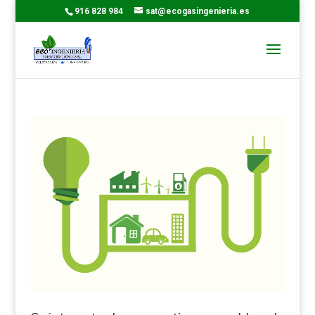
916 828 984
sat@ecogasingenieria.es